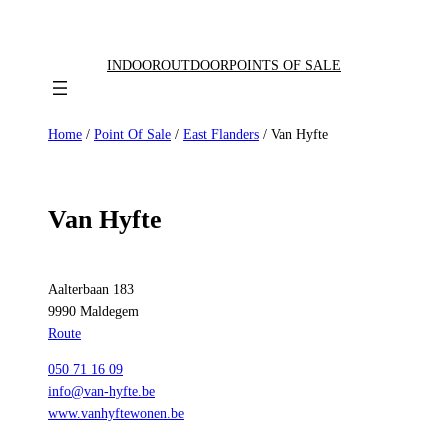
Skip
to
content
INDOOR
OUTDOOR
POINTS OF SALE
Home
/
Point Of Sale
/
East Flanders
/ Van Hyfte
Van Hyfte
Aalterbaan 183
9990 Maldegem
Route
050 71 16 09
info@van-hyfte.be
www.vanhyftewonen.be